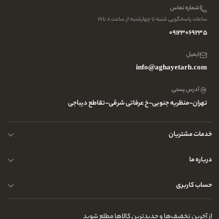
شماره تماس
ساعات پاسخگویی شنبه تا چهارشنبه از ساعت ۸ تا ۱۹
09123069235
ایمیل
info@aghayetarh.com
آدرس پستی
تهران-منظریه جنوبی-خ عرفاتی شرقی-تقاطع دیباجی
خدمات مشتریان
محصولات چرم
درباره ما
نحوه ارسال کالا
پرسش و پاسخ های متداول
حساب کاربری
حریم خصوصی کاربران
مجله و بلاگ
راهنمای قوانین و مقررات
سفارشات شما
از آخرین تخفیف‌ها و جدیدترین کالاها مطلع شوید