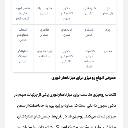
نخ
شبیه نخی،
دکور
مقاومت بالا،
ظاهر شبیه
پلی‌استر
ترکیبی
کلاسیک و
ارزان‌تر
نخی با
مدرن
قیمت کمتر
چرم
شیک و
خانه‌های
ظاهری
انتخاب
خاص
مدرن
متمایز
متفاوت و
خاص
مخمل
کلاسیک،
دکور
زیبا، مقاوم،
نمایانگر
مجلل،
کلاسیک و
با اصالت
فرهنگ
همیشه
تلفیقی
ایرانی
شیک
معرفی انواع رومیزی برای میز ناهار خوری
انتخاب رومیزی مناسب برای میز ناهارخوری یکی از جزئیات مهم در
دکوراسیون داخلی است که علاوه بر زیبایی، به محافظت از سطح
میز نیز کمک می‌کند. رومیزی‌ها در طرح‌ها، جنس‌ها و اندازه‌های
مختلفی تولید می‌شوند و هرکدام ویژگی‌های خاص خود را دارند.