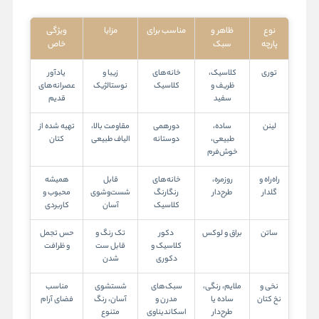
نوع
ظاهر و
مناسب برای
مزایا
ویژگی
پارچه
سبک
خاص
توری
کلاسیک،
خانه‌های
زیبا و
یادآور
ظریف و
کلاسیک
نوستالژیک
عصرانه‌های
سفید
قدیم
لینن
ساده،
دورهمی
مقاومت بالا،
تهیه شده از
طبیعی،
دوستانه
الیاف طبیعی
کتان
خوش‌فرم
راه‌راه و
روزمره،
خانه‌های
قابل
همیشه
گلدار
طرح‌دار
رنگارنگ
شست‌وشوی
محبوب و
کلاسیک
آسان
کاربردی
ساتن
براق و لوکس
دکور
تک رنگ و
حس تجمل
کلاسیک و
قابل ست
و ظرافت
دکوری
شدن
نخی و
ملایم، رنگی،
سبک‌های
شستشوی
مناسب
نخ کتان
ساده یا
مدرن و
آسان، رنگ
فضای آرام
طرح‌دار
اسکاندیناوی
متنوع