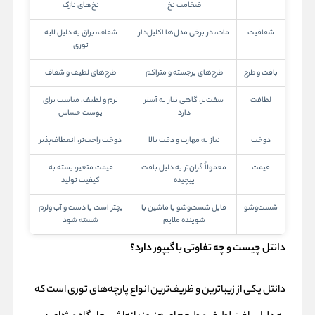
ضخامت نخ
نخ‌های نازک
شفافیت
مات، در برخی مدل‌ها اکلیل‌دار
شفاف، براق به دلیل لایه
توری
بافت و طرح
طرح‌های برجسته و متراکم
طرح‌های لطیف و شفاف
لطافت
سفت‌تر، گاهی نیاز به آستر
نرم و لطیف، مناسب برای
دارد
پوست حساس
دوخت
نیاز به مهارت و دقت بالا
دوخت راحت‌تر، انعطاف‌پذیر
قیمت
معمولاً گران‌تر به دلیل بافت
قیمت متغیر، بسته به
پیچیده
کیفیت تولید
شست‌وشو
قابل شست‌وشو با ماشین با
بهتر است با دست و آب ولرم
شوینده ملایم
شسته شود
دانتل چیست و چه تفاوتی با گیپور دارد؟
دانتل یکی از زیباترین و ظریف‌ترین انواع پارچه‌های توری است که