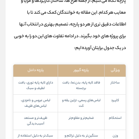
پارچه نگاه می‌ کنیم، از جمله طرح‌ ها، ساختار، کاربردها و مزایا و
معایب هر کدام. این مقاله به خوانندگان کمک می‌ کند تا با
اطلاعات دقیق‌ تری از هر دو پارچه، تصمیم بهتری در انتخاب آنها
برای پروژه‌ های خود بگیرند. در ادامه تفاوت های این دو را به خوبی
در یک جدول برایتان آورده ایم:
ویژگی
پارچه گیپور
پارچه دانتل
ساختار
فاقد لایه پایه، بدن‌نما، بافت
دارای لایه پایه توری، بافت
برجسته
لطیف و سبک
کاربرد
لباس‌های رسمی، تزئین یقه و
لباس عروس و نامزدی،
کت
لباس‌های ظریف
استحکام
ضخیم‌تر و مقاوم‌تر
ظریف‌تر و مستعد
آسیب‌دیدگی
وزن
سنگین‌تر به دلیل تراکم و
سبک‌تر به دلیل استفاده از