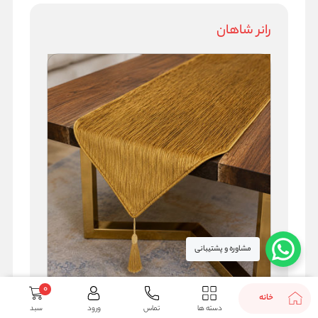
رانر شاهان
مشاوره و پشتیبانی
1,750,000
0
خانه
دسته ها
تماس
ورود
سبد