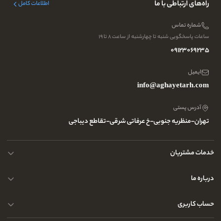
راه‌های ارتباطی با ما
اطلاعات کامل
شماره تماس
ساعات پاسخگویی شنبه تا چهارشنبه از ساعت ۸ تا ۱۹
09123069235
ایمیل
info@aghayetarh.com
آدرس پستی
تهران-منظریه جنوبی-خ عرفاتی شرقی-تقاطع دیباجی
خدمات مشتریان
محصولات چرم
درباره ما
نحوه ارسال کالا
پرسش و پاسخ های متداول
حساب کاربری
حریم خصوصی کاربران
مجله و بلاگ