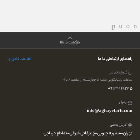
بازگشت به بالا
راه‌های ارتباطی با ما
اطلاعات کامل
شماره تماس
ساعات پاسخگویی شنبه تا چهارشنبه از ساعت ۸ تا ۱۹
09123069235
ایمیل
info@aghayetarh.com
آدرس پستی
تهران-منظریه جنوبی-خ عرفاتی شرقی-تقاطع دیباجی