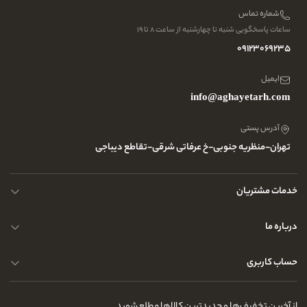
شماره تماس
ساعات پاسخگویی شنبه تا چهارشنبه از ساعت ۸ تا ۱۹
09123069235
ایمیل
info@aghayetarh.com
آدرس پستی
تهران-منظریه جنوبی-خ عرفاتی شرقی-تقاطع دیباجی
خدمات مشتریان
محصولات چرم
درباره ما
نحوه ارسال کالا
پرسش و پاسخ های متداول
حساب کاربری
حریم خصوصی کاربران
مجله و بلاگ
راهنمای قوانین و مقررات
سفارشات شما
از آخرین تخفیف‌ها و جدیدترین کالاها مطلع شوید