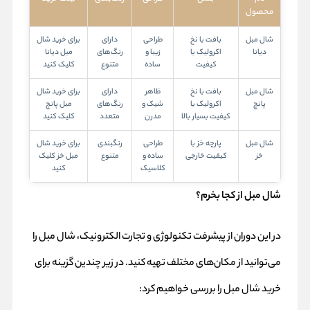
محصول
شال مبل
بافت با نخ
طراحی
دارای
برای خرید
شال
دیانا
اکرولیک با
زیبا و
رنگ‌های
مبل دیانا
کیفیت
ساده
متنوع
کلیک کنید
شال مبل
بافت با نخ
ظاهر
دارای
برای خرید
شال
پانچ
اکرولیک با
شیک و
رنگ‌های
مبل پانچ
کیفیت بسیار بالا
مدرن
متعدد
کلیک کنید
شال مبل
پارچه خز با
طراحی
رنگبندی
برای خرید
شال
خز
کیفیت خارجی
ساده و
متنوع
مبل خز
کلیک
کلاسیک
کنید
شال مبل از کجا بخرم؟
در این دوران از پیشرفت تکنولوژی و تجارت الکترونیک، شال مبل را
می‌توانید از مکان‌های مختلف تهیه کنید. در زیر چندین گزینه برای
خرید شال مبل را بررسی خواهیم کرد: