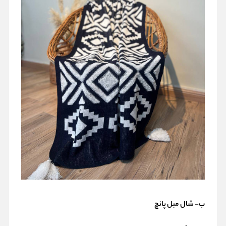
ب- شال مبل پانچ