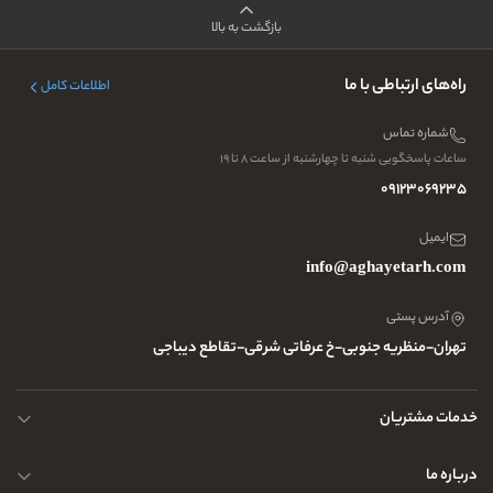
بازگشت به بالا
راه‌های ارتباطی با ما
اطلاعات کامل
شماره تماس
ساعات پاسخگویی شنبه تا چهارشنبه از ساعت ۸ تا ۱۹
09123069235
ایمیل
info@aghayetarh.com
آدرس پستی
تهران-منظریه جنوبی-خ عرفاتی شرقی-تقاطع دیباجی
خدمات مشتریان
محصولات چرم
درباره ما