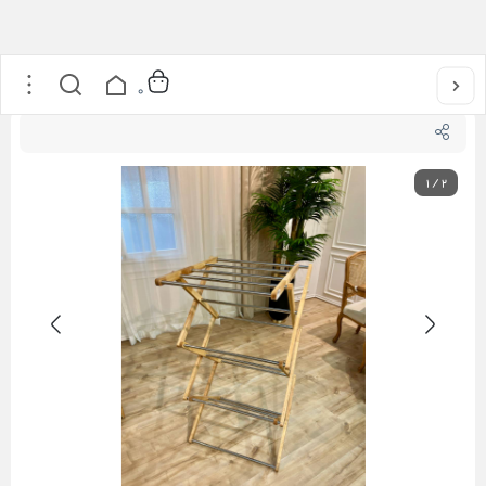
خانه
/
بند رخت آکاردئونی
0
1
/
2