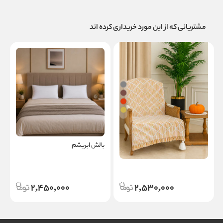
مشتریانی که از این مورد خریداری کرده اند
کاور مبل پامچال
بالش ابریشم
پ
2,450,000
2,530,000