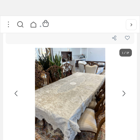
خانه
/
ست رومیزی
/
رومیزی بزرگ ورساچه
0
1
/
12