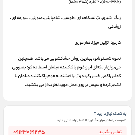
(325*165)، 12نفره (385×185)
رنگ:
شیری، بژ، نسکافه ای، طوسی، شامپاینی، صورتی، سورمه ای ،
زرشکی
کاربرد:
تزئین میز ناهارخوری
نحوه شستوشو:
بهترین روش خشکشویی می‌باشد. همچنین
می‌توان از تکه‌ای ابر و فوم پاک‌کننده مبلمان استفاده کرد بصورتی
که ابر را کمی خیس کرده و آن را آغشته به فوم پاک‌کننده مبلمان یا
لکه‌بر کرده و سپس بر روی محل مورد نظر به ارامی بکشید.
به کمک نیاز دارید ؟
کافیست با ما در میان بگذارید تا شما را راهنمایی کنیم
09123069235
تماس بگیرید