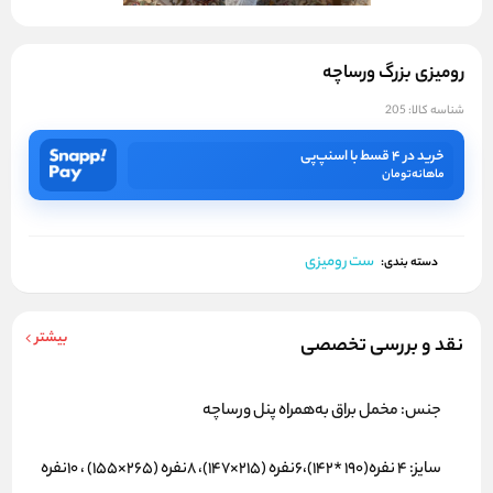
رومیزی بزرگ ورساچه
شناسه کالا:
205
خرید در ۴ قسط با اسنپ‌پی
ماهانه
تومان
ست رومیزی
دسته بندی:
بیشتر
نقد و بررسی تخصصی
جنس:
مخمل براق به‌همراه پنل ورساچه
سایز:
4 نفره(190 *142)،6نفره (215×147)، 8نفره (265×155) ، 10نفره