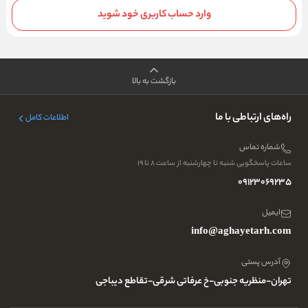
وارد حساب کاربری خود شوید
بازگشت به بالا
راه‌های ارتباطی با ما
اطلاعات کامل
شماره تماس
ساعات پاسخگویی شنبه تا چهارشنبه از ساعت ۸ تا ۱۹
09123069235
ایمیل
info@aghayetarh.com
آدرس پستی
تهران-منظریه جنوبی-خ عرفاتی شرقی-تقاطع دیباجی