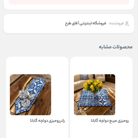
فروشنده:
فروشگاه اینترنتی آقای طرح
محصولات مشابه
رومیزی مربع دولچه گابانا
رانر رومیزی دولچه گابانا
ر