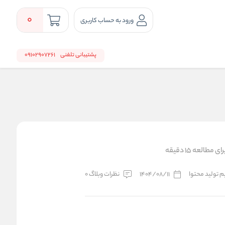
0
ورود به حساب کاربری
پشتیبانی تلفنی
09102907261
مطالعه 15 دقیقه
یم تولید محتوا
1404/08/11
نظرات وبلاگ 0