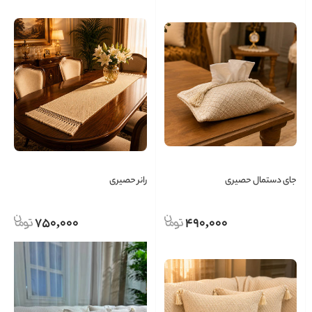
جای دستمال حصیری
رانر حصیری
750,000
490,000