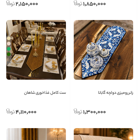
2,150,000
1,850,000
+ 6
رانر رومیزی دولچه گابانا
ست کامل غذاخوری شاهان
4,110,000
1,300,000