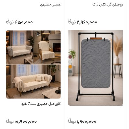
رومیزی گرد کتان داک
عسلی حصیری
450,000
2,960,000
پادری خز برگی
کاور مبل حصیری ست 7 نفره
10,900,000
1,900,000