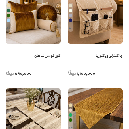
+ 5
+ 5
جا کنترلی ویکتوریا
کاور کوسن شاهان
890,000
1,100,000
+ 7