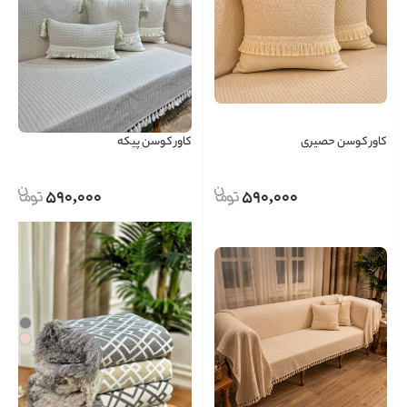
کاور کوسن حصیری
کاور کوسن پیکه
590,000
590,000