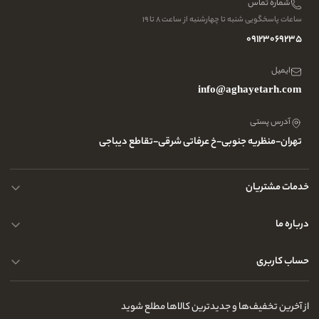
شماره تماس
ساعات پاسخگویی شنبه تا چهارشنبه از ساعت ۸ تا ۱۹
09123069235
ایمیل
info@aghayetarh.com
آدرس پستی
تهران-منظریه جنوبی-خ عرفاتی شرقی-تقاطع دیباجی
خدمات مشتریان
نحوه ارسال کالا
درباره ما
حریم خصوصی کاربران
پرسش و پاسخ های متداول
حساب کاربری
راهنمای قوانین و مقررات
مجله و بلاگ
درباره ما
سفارشات شما
از آخرین تخفیف‌ها و جدیدترین کالاها مطلع شوید
تماس با ما
لیست علاقه‌مندی