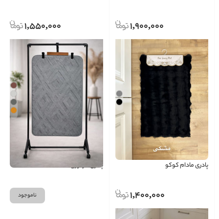
1,550,000
1,900,000
پادری مادام کوکو
پادری خز لوزی
1,400,000
ناموجود