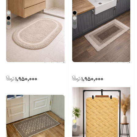
پادری حوله ای مستطیل
پادری حوله ای
1,950,000
1,950,000