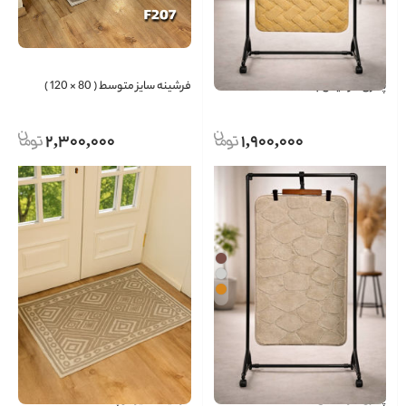
پادری خز گیس بافت
فرشینه سایز متوسط ( 80 × 120 )
2,300,000
1,900,000
پادری خز سنگی
فرشینه سایز کوچک ( 60 × 100 )