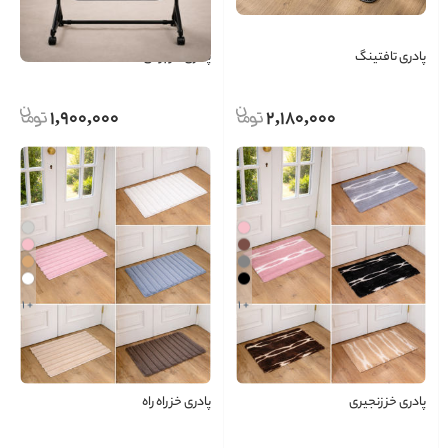
پادری تافتینگ
پادری خز برگی
1,900,000
2,180,000
+ 1
+ 1
پادری خز زنجیری
پادری خز راه راه