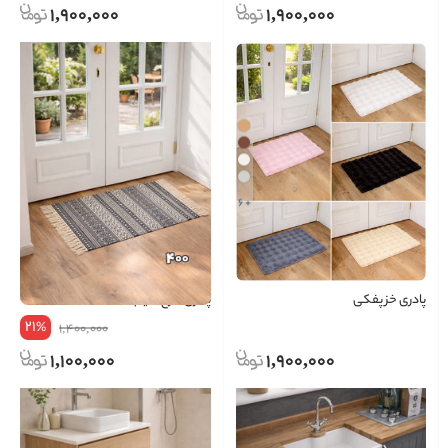
1,900,000
1,900,000
+ 6
پادری خز پفکی
پادری طرح گلیم
21
%
1,400,000
1,100,000
1,900,000