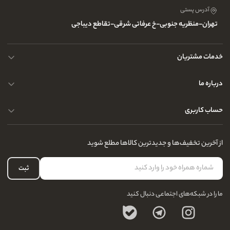
آدرس پستی
تهران-منظریه جنوبی-خ عرفاتی شرقی-تقاطع دیباجی
خدمات مشتریان
محصولات چرم
درباره ما
نحوه ارسال کالا
پرسش و پاسخ های متداول
حساب کاربری
حریم خصوصی کاربران
مجله و بلاگ
راهنمای قوانین و مقررات
سفارشات شما
از آخرین تخفیف‌ها و جدیدترین کالاها مطلع شوید
درباره ما
لیست علاقه‌مندی
تماس با ما
حساب کاربری
ثبت
سوالات متداول
ما را در شبکه‌های اجتماعی دنبال کنید