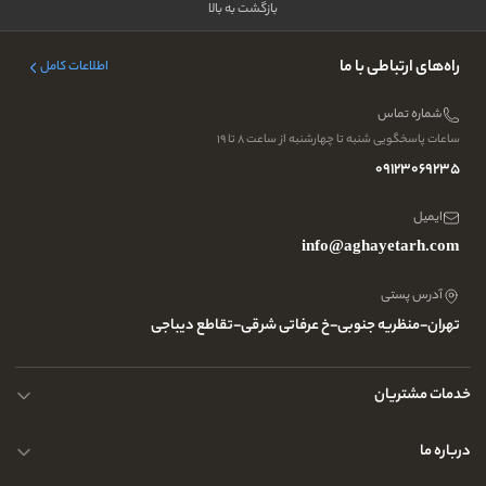
بازگشت به بالا
راه‌های ارتباطی با ما
اطلاعات کامل
شماره تماس
ساعات پاسخگویی شنبه تا چهارشنبه از ساعت ۸ تا ۱۹
09123069235
ایمیل
info@aghayetarh.com
آدرس پستی
تهران-منظریه جنوبی-خ عرفاتی شرقی-تقاطع دیباجی
خدمات مشتریان
محصولات چرم
درباره ما
نحوه ارسال کالا