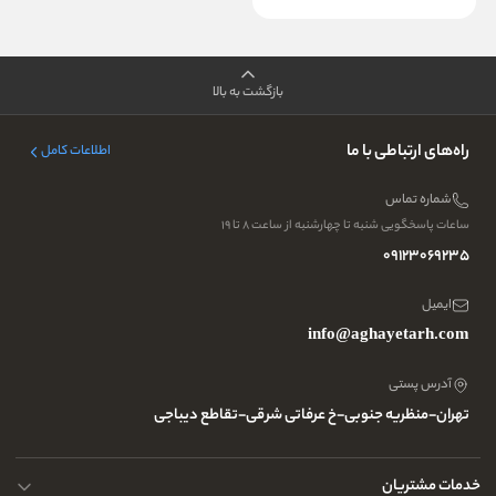
بازگشت به بالا
راه‌های ارتباطی با ما
اطلاعات کامل
شماره تماس
ساعات پاسخگویی شنبه تا چهارشنبه از ساعت ۸ تا ۱۹
09123069235
ایمیل
info@aghayetarh.com
آدرس پستی
تهران-منظریه جنوبی-خ عرفاتی شرقی-تقاطع دیباجی
خدمات مشتریان