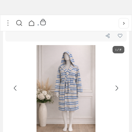
خانه
/
حوله و تن پوش
/
حوله تن پوش یزدی
0
1
/
4