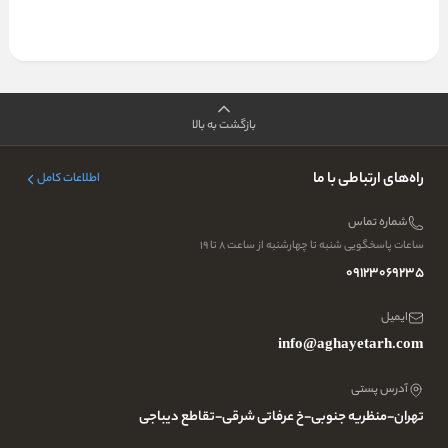
بازگشت به بالا
راه‌های ارتباطی با ما
اطلاعات کامل
شماره تماس
ساعات پاسخگویی شنبه تا چهارشنبه از ساعت ۸ تا ۱۹
09123069235
ایمیل
info@aghayetarh.com
آدرس پستی
تهران-منظریه جنوبی-خ عرفاتی شرقی-تقاطع دیباجی