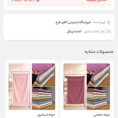
09123069235
تماس بگیرید
فروشنده:
فروشگاه اینترنتی آقای طرح
زمان آماده سازی:
آماده ارسال
محصولات مشابه
+ 2
+ 2
حوله حمامی
حوله استخری
پ