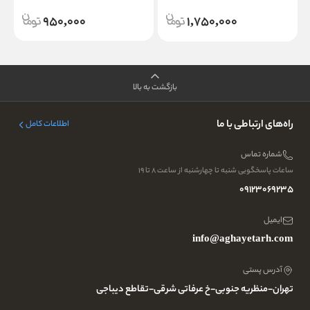
950,000
1,750,000
بازگشت به بالا
راه‌های ارتباطی با ما
اطلاعات کامل
شماره تماس
ساعات پاسخگویی شنبه تا چهارشنبه از ساعت ۸ تا ۱۹
09123069235
ایمیل
info@aghayetarh.com
آدرس پستی
تهران-منظریه جنوبی-خ عرفاتی شرقی-تقاطع دیباجی