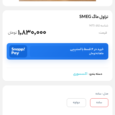
تراول ماگ SMEG
شناسه کالا:
1475
1,830,000
تومان
قیمت:
خرید در ۴ قسط با اسنپ‌پی
ماهانه
تومان
اکسسوری
دسته بندی:
مدل
:
ساده
ساده
دولچه