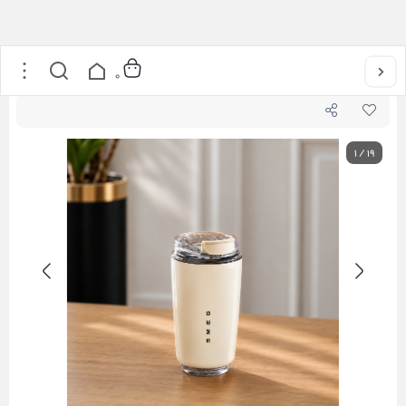
خانه
/
اکسسوری
/
تراول ماگ SMEG
0
1
/
19