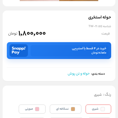
حوله استخری
شناسه کالا:
TW-11
1,800,000
تومان
قیمت:
خرید در ۴ قسط با اسنپ‌پی
ماهانه
تومان
حوله و تن پوش
دسته بندی:
رنگ
:
شیری
شیری
نسکافه ای
صورتی