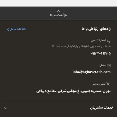
بازگشت به بالا
راه‌های ارتباطی با ما
اطلاعات کامل
شماره تماس
ساعات پاسخگویی شنبه تا چهارشنبه از ساعت ۸ تا ۱۹
09123069235
ایمیل
info@aghayetarh.com
آدرس پستی
تهران-منظریه جنوبی-خ عرفاتی شرقی-تقاطع دیباجی
خدمات مشتریان