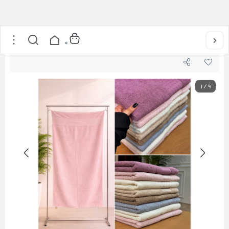
خانه
/
حوله و تن پوش
/
حوله استخری
0
1
/
9