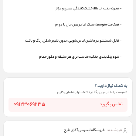
- قدرت
جذب آب
بالا؛ خشک‌کنندگی سریع و مؤثر
-
ضخامت
متوسط؛ سبک اما در عین حال با دوام
- قابل
شستشو
در ماشین لباس‌شویی؛ بدون تغییر شکل، رنگ و بافت
- تنوع
رنگ‌بندی
جذاب؛ مناسب برای هر سلیقه و دکور حمام
به کمک نیاز دارید ؟
کافیست با ما در میان بگذارید تا شما را راهنمایی کنیم
09123069235
تماس بگیرید
فروشنده:
فروشگاه اینترنتی آقای طرح