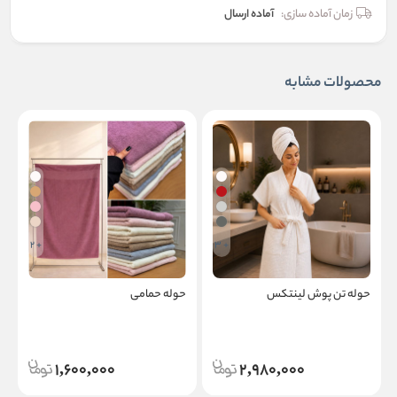
زمان آماده سازی:
آماده ارسال
محصولات مشابه
+ 2
+ 3
حوله تن پوش لینتکس
حوله حمامی
ح
1,600,000
2,980,000