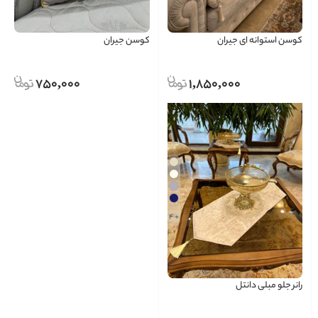
کوسن استوانه ای جیران
کوسن جیران
750,000
1,850,000
+ 4
رانر جلو مبلی دانتل