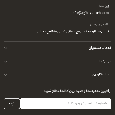
ایمیل
info@aghayetarh.com
آدرس پستی
تهران-منظریه جنوبی-خ عرفاتی شرقی-تقاطع دیباجی
خدمات مشتریان
محصولات چرم
درباره ما
نحوه ارسال کالا
پرسش و پاسخ های متداول
حساب کاربری
حریم خصوصی کاربران
مجله و بلاگ
راهنمای قوانین و مقررات
سفارشات شما
از آخرین تخفیف‌ها و جدیدترین کالاها مطلع شوید
درباره ما
لیست علاقه‌مندی
تماس با ما
حساب کاربری
ثبت
سوالات متداول