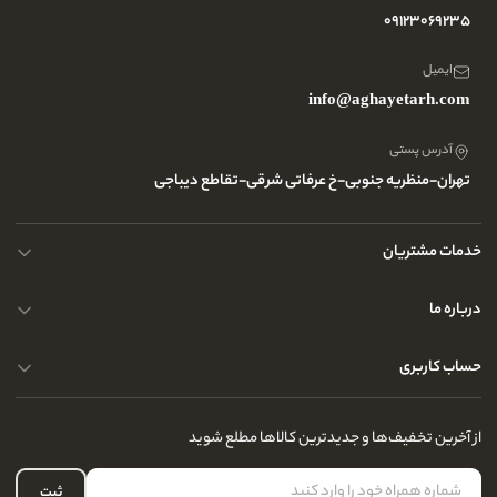
09123069235
ایمیل
info@aghayetarh.com
آدرس پستی
تهران-منظریه جنوبی-خ عرفاتی شرقی-تقاطع دیباجی
خدمات مشتریان
نحوه ارسال کالا
درباره ما
حریم خصوصی کاربران
پرسش و پاسخ های متداول
حساب کاربری
راهنمای قوانین و مقررات
مجله و بلاگ
درباره ما
سفارشات شما
از آخرین تخفیف‌ها و جدیدترین کالاها مطلع شوید
تماس با ما
لیست علاقه‌مندی
سوالات متداول
حساب کاربری
ثبت