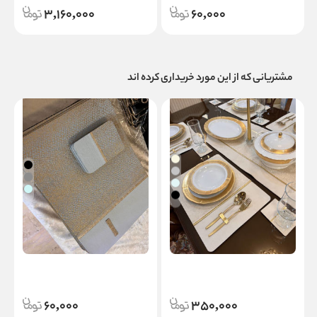
3,160,000
60,000
مشتریانی که از این مورد خریداری کرده اند
زیربشقابی جیران
زیرلیوانی جیران
س
60,000
350,000