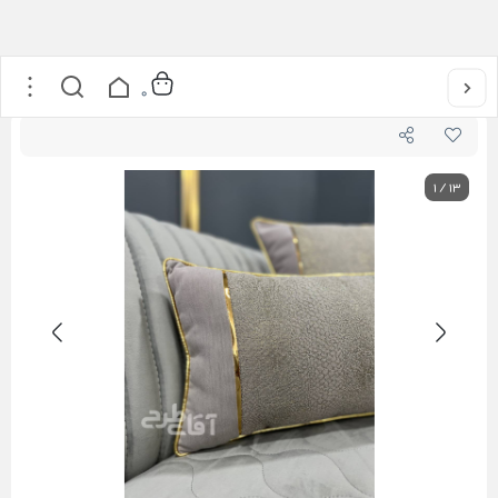
خانه
/
لوازم پذیرایی
/
کوسن
/
کوسن جیران
0
1
/
13