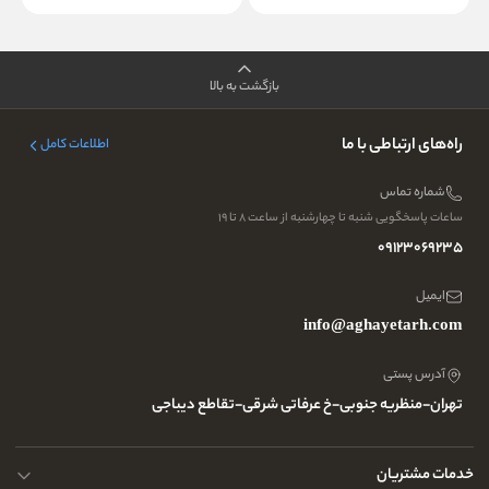
بازگشت به بالا
راه‌های ارتباطی با ما
اطلاعات کامل
شماره تماس
ساعات پاسخگویی شنبه تا چهارشنبه از ساعت ۸ تا ۱۹
09123069235
ایمیل
info@aghayetarh.com
آدرس پستی
تهران-منظریه جنوبی-خ عرفاتی شرقی-تقاطع دیباجی
خدمات مشتریان