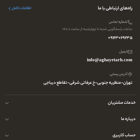
راه‌های ارتباطی با ما
اطلاعات کامل
شماره تماس
ساعات پاسخگویی شنبه تا چهارشنبه از ساعت ۸ تا ۱۹
09123069235
ایمیل
info@aghayetarh.com
آدرس پستی
تهران-منظریه جنوبی-خ عرفاتی شرقی-تقاطع دیباجی
خدمات مشتریان
محصولات چرم
درباره ما
نحوه ارسال کالا
پرسش و پاسخ های متداول
حساب کاربری
حریم خصوصی کاربران