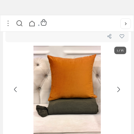
خانه
/
لوازم پذیرایی
/
کوسن
/
کاور کوسن فلورانس
0
1
/
21