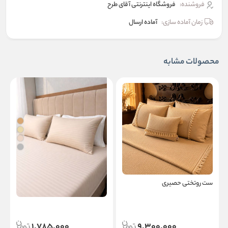
فروشنده:
فروشگاه اینترنتی آقای طرح
زمان آماده سازی:
آماده ارسال
محصولات مشابه
ست روتختی حصیری
ملحفه 3 تکه هتلی
ر
1,785,000
9,300,000