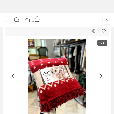
خانه
/
کالای خواب
/
پتو
0
1
/
12