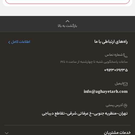
بازگشت به بالا
راه‌های ارتباطی با ما
اطلاعات کامل
شماره تماس
ساعات پاسخگویی شنبه تا چهارشنبه از ساعت ۸ تا ۱۹
09123069235
ایمیل
info@aghayetarh.com
آدرس پستی
تهران-منظریه جنوبی-خ عرفاتی شرقی-تقاطع دیباجی
خدمات مشتریان