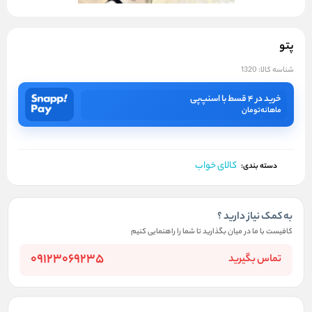
پتو
شناسه کالا:
1320
خرید در ۴ قسط با اسنپ‌پی
ماهانه
تومان
کالای خواب
دسته بندی:
به کمک نیاز دارید ؟
کافیست با ما در میان بگذارید تا شما را راهنمایی کنیم
09123069235
تماس بگیرید