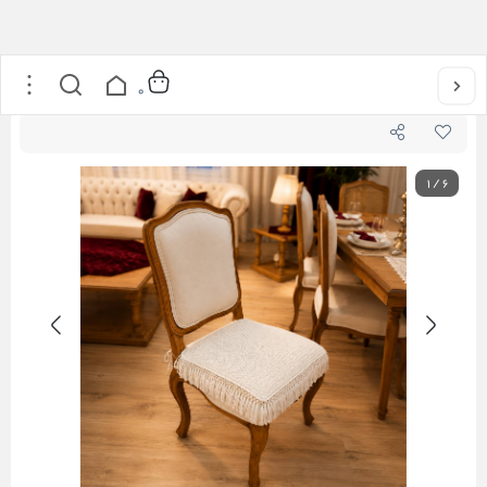
خانه
/
کالکشن ها
/
کالکشن حصیری
/
کاور نشیمن حصیری
0
1
/
6