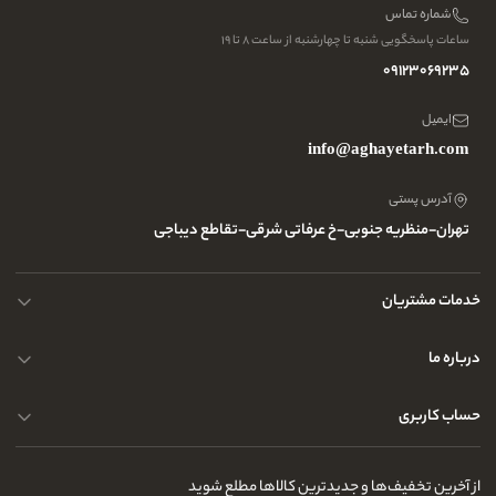
شماره تماس
ساعات پاسخگویی شنبه تا چهارشنبه از ساعت ۸ تا ۱۹
09123069235
ایمیل
info@aghayetarh.com
آدرس پستی
تهران-منظریه جنوبی-خ عرفاتی شرقی-تقاطع دیباجی
خدمات مشتریان
نحوه ارسال کالا
درباره ما
حریم خصوصی کاربران
پرسش و پاسخ های متداول
حساب کاربری
راهنمای قوانین و مقررات
مجله و بلاگ
درباره ما
سفارشات شما
از آخرین تخفیف‌ها و جدیدترین کالاها مطلع شوید
تماس با ما