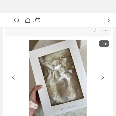
خانه
/
جانماز پنج تکه دور دانتل
0
1
/
4