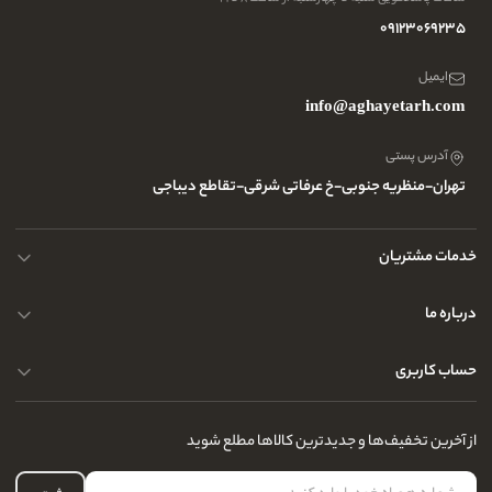
09123069235
ایمیل
info@aghayetarh.com
آدرس پستی
تهران-منظریه جنوبی-خ عرفاتی شرقی-تقاطع دیباجی
خدمات مشتریان
محصولات چرم
درباره ما
نحوه ارسال کالا
پرسش و پاسخ های متداول
حساب کاربری
حریم خصوصی کاربران
مجله و بلاگ
راهنمای قوانین و مقررات
سفارشات شما
از آخرین تخفیف‌ها و جدیدترین کالاها مطلع شوید
درباره ما
لیست علاقه‌مندی
تماس با ما
حساب کاربری