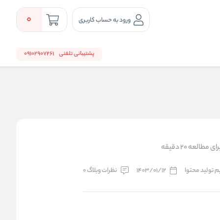
0
ورود به حساب کاربری
پشتیبانی تلفنی
09102907261
مطالعه 20 دقیقه
یم تولید محتوا
1403/01/12
نظرات وبلاگ 0