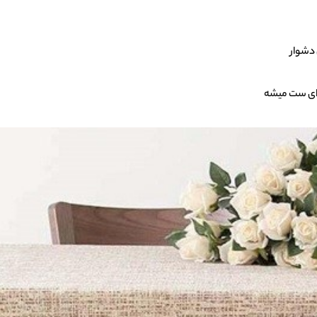
 دشوار
 ای ست میشه