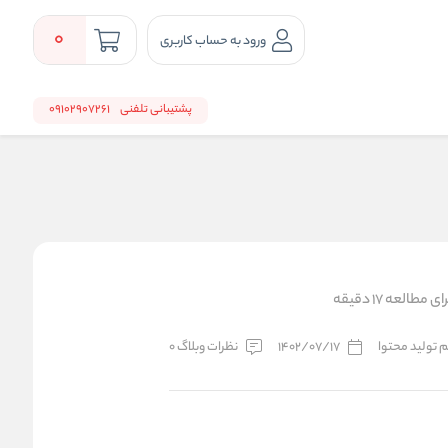
0
ورود به حساب کاربری
پشتیبانی تلفنی
09102907261
مطالعه 17 دقیقه
یم تولید محتوا
1402/07/17
نظرات وبلاگ 0