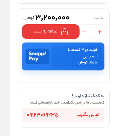
3,200,000
تومان
قیمت:
اضافه به سبد
خرید در ۴ قسط با
اسنپ‌پی
ماهانه
تومان
به کمک نیاز دارید ؟
کافیست با ما در میان بگذارید تا شما را راهنمایی کنیم
09123069235
تماس بگیرید