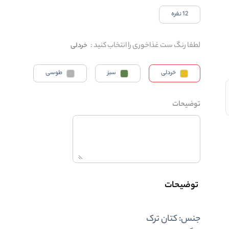
12 نفره
لطفا رنگ ست غذاخوری را انتخاب کنید
:
خردلی
خردلی
سبز
طوسی
توضیحات
توضیحات
جنس:
کتان ترک