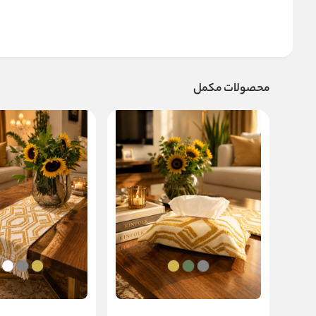
محصولات مکمل
جعبه دستمال روناک
رانر رومیزی روناک