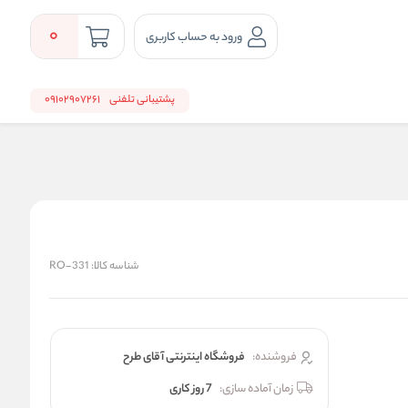
0
ورود به حساب کاربری
پشتیبانی تلفنی
09102907261
شناسه کالا:
RO-331
فروشنده:
فروشگاه اینترنتی آقای طرح
زمان آماده سازی:
7 روز کاری