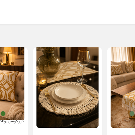
زیربشقابی روناک
کاور کوسن روناک