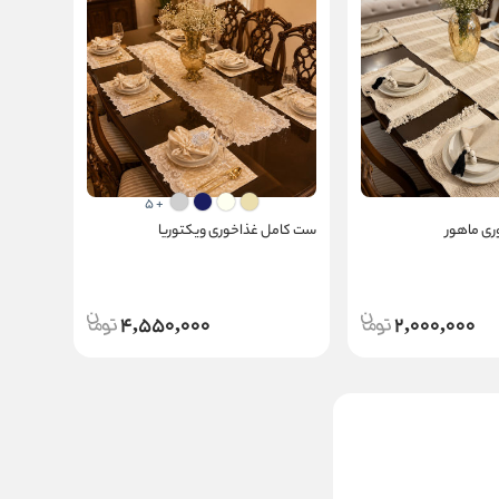
+ 5
ی ماهور
ست کامل غذاخوری ویکتوریا
4,550,000
2,000,000
ست کامل غذاخوری
روناک