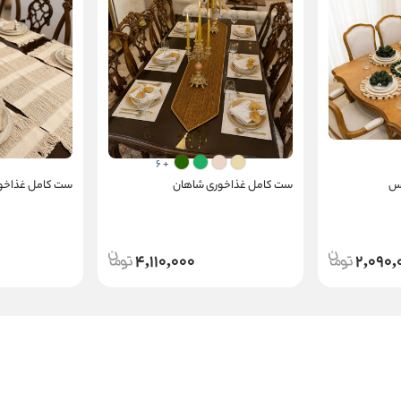
+ 6
سس
ست کامل غذاخوری شاهان
ست کامل غذاخور
4,110,000
2,090,