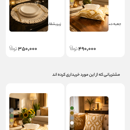
جعبه دستمال روناک
زیربشقابی روناک
س
350,000
490,000
مشتریانی که از این مورد خریداری کرده اند