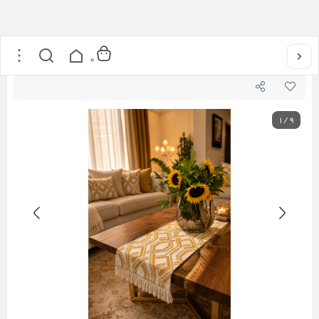
خانه
/
ست رومیزی
/
رانر
/
رانر رومیزی روناک
0
1
/
9