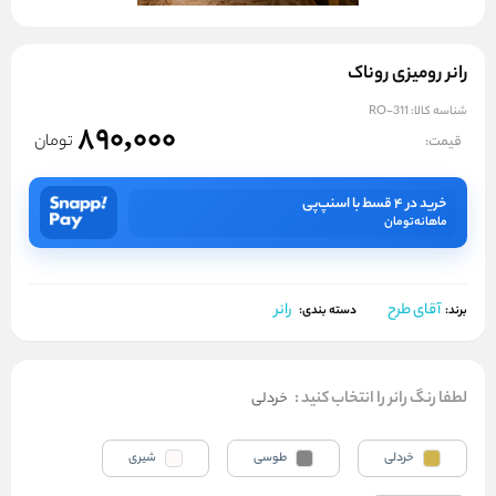
رانر رومیزی روناک
شناسه کالا:
RO-311
890,000
تومان
قیمت:
خرید در ۴ قسط با اسنپ‌پی
ماهانه
تومان
آقای طرح
رانر
برند:
دسته بندی:
لطفا رنگ رانر را انتخاب کنید
:
خردلی
خردلی
طوسی
شیری