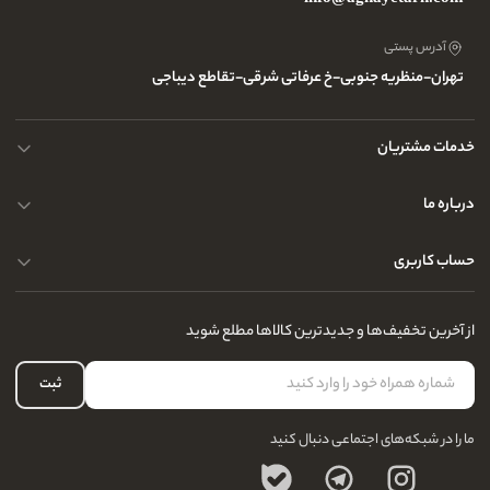
آدرس پستی
تهران-منظریه جنوبی-خ عرفاتی شرقی-تقاطع دیباجی
خدمات مشتریان
محصولات چرم
درباره ما
نحوه ارسال کالا
پرسش و پاسخ های متداول
حساب کاربری
حریم خصوصی کاربران
مجله و بلاگ
راهنمای قوانین و مقررات
سفارشات شما
از آخرین تخفیف‌ها و جدیدترین کالاها مطلع شوید
درباره ما
لیست علاقه‌مندی
تماس با ما
حساب کاربری
ثبت
سوالات متداول
ما را در شبکه‌های اجتماعی دنبال کنید