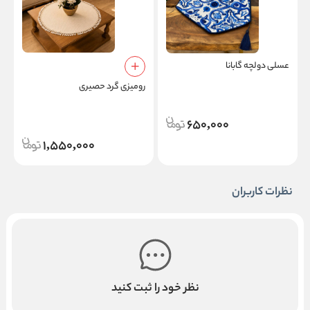
عسلی دولچه گابانا
ر
رومیزی گرد حصیری
650,000
1,550,000
نظرات کاربران
نظر خود را ثبت کنید