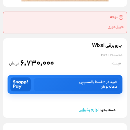
توجه
تحویل فوری
جاروبرقی Wixel
شناسه کالا:
1372
6,730,000
تومان
قیمت:
خرید در ۴ قسط با اسنپ‌پی
ماهانه
تومان
لوازم پذیرایی
دسته بندی: