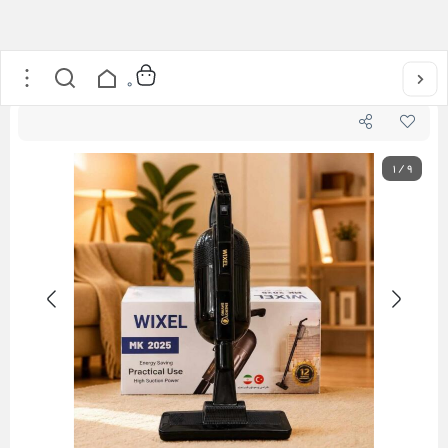
خانه
/
لوازم پذیرایی
/
جاروبرقی Wixel
0
1
/
9