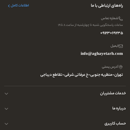
راه‌های ارتباطی با ما
اطلاعات کامل
شماره تماس
ساعات پاسخگویی شنبه تا چهارشنبه از ساعت ۸ تا ۱۹
09123069235
ایمیل
info@aghayetarh.com
آدرس پستی
تهران-منظریه جنوبی-خ عرفاتی شرقی-تقاطع دیباجی
خدمات مشتریان
محصولات چرم
درباره ما
نحوه ارسال کالا
پرسش و پاسخ های متداول
حساب کاربری
حریم خصوصی کاربران