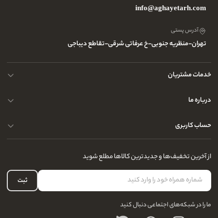
info@aghayetarh.com
آدرس پستی
تهران-منظریه جنوبی-خ عرفاتی شرقی-تقاطع دیباجی
خدمات مشتریان
محصولات چرم
درباره ما
نحوه ارسال کالا
پرسش و پاسخ های متداول
حساب کاربری
حریم خصوصی کاربران
مجله و بلاگ
راهنمای قوانین و مقررات
سفارشات شما
از آخرین تخفیف‌ها و جدیدترین کالاها مطلع شوید
درباره ما
لیست علاقه‌مندی
تماس با ما
حساب کاربری
ثبت
سوالات متداول
ما را در شبکه‌های اجتماعی دنبال کنید