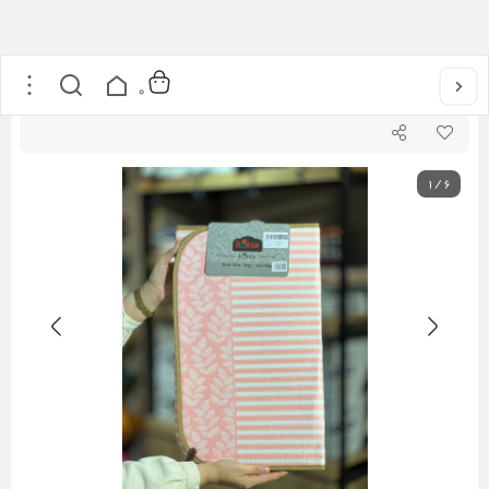
خانه
/
نمگیر آشپزخانه
0
1
/
6