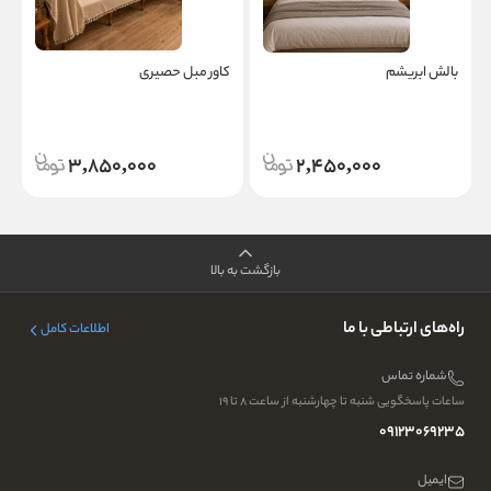
بالش ابریشم
کاور مبل حصیری
ک
3,850,000
2,450,000
بازگشت به بالا
راه‌های ارتباطی با ما
اطلاعات کامل
شماره تماس
ساعات پاسخگویی شنبه تا چهارشنبه از ساعت ۸ تا ۱۹
09123069235
ایمیل