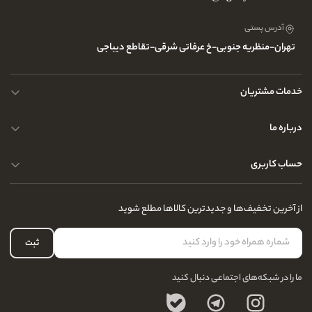
آدرس پستی
تهران-منظریه جنوبی-خ عرفاتی شرقی-تقاطع دیباجی
خدمات مشتریان
محصولات چرم
درباره ما
نحوه ارسال کالا
پرسش و پاسخ های متداول
حساب کاربری
حریم خصوصی کاربران
مجله و بلاگ
راهنمای قوانین و مقررات
سفارشات شما
از آخرین تخفیف‌ها و جدیدترین کالاها مطلع شوید
درباره ما
لیست علاقه‌مندی
تماس با ما
حساب کاربری
ثبت
سوالات متداول
ما را در شبکه‌های اجتماعی دنبال کنید