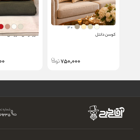
+ 3
کوسن دانتل
کاور کوسن فلورانس
00
750,000
شماره تم
069235