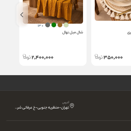
+ 13
ری
شال مبل نهال
رومیزی م
2,400,000
350,000
آدرس
تهران-منظریه جنوبی-خ عرفاتی شرقی-تقاطع دیباجی