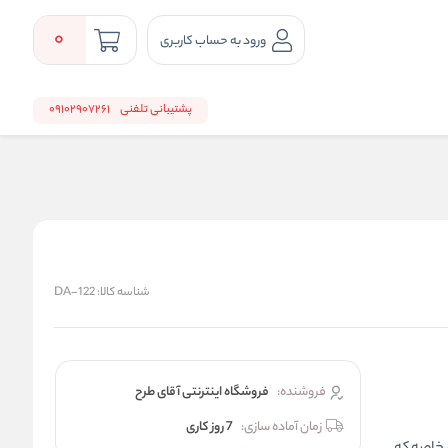
0
ورود به حساب کاربری
پشتیبانی تلفنی
09102907261
شناسه کالا:
DA-122
فروشنده:
فروشگاه اینترنتی آقای طرح
زمان آماده سازی:
7 روز کاری