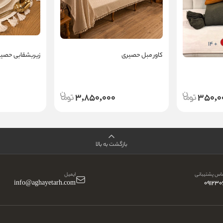
+ 14
کاور مبل حصیری
زیربشقابی حصی
3,850,000
350,0
بازگشت به بالا
اس پشتیبانی
ایمیل
info@aghayetarh.com
09123