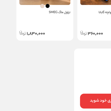
چه گابانا
تراول ماگ SMEG
1,830,000
360,000
جعبه دستمال دانتل
مشکی
ناموجود
ری خود شوید
این کالا فعلا موجود نیست اما می‌توانید