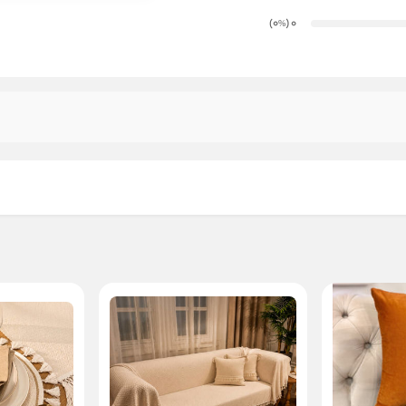
)
(0
0
%