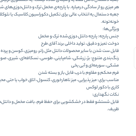
جعبه دستمال دانتل فقط یه وسیله‌ی ساده نیست؛ یه
اکسسوری
تزئینی
هر میزی رو از سادگی درمیاره. با پارچه‌ی مخمل ترک و دانتل‌دوزی‌های ش
جعبه دستمال یه انتخاب عالی برای تکمیل دکوراسیون کلاسیک یا نئوک
خونه‌تونه.
ویژگی‌ها:
جنس پارچه:
پارچه دانتل
دوزی‌شده ترک و مخمل
دوخت تمیز و دقیق، تولید داخلی برند آقای طرح
قابل ست شدن با سایر محصولات دانتل مثل رانر، رومیزی، کوسن و پرده
رنگ‌بندی متنوع: بژ، زرشکی، شامپاینی، طوسی، نسکافه‌ای، شیری، صور
مشکی، سورمه‌ای و آبی یخی
فرم محکم و مقاوم با درب قابل باز و بسته شدن
مناسب برای: میز پذیرایی، میز ناهارخوری، کنسول، اتاق خواب یا حتی مح
کاری با دکور لوکس
نکات نگهداری:
قابل شستشو فقط در خشکشویی برای حفظ فرم، بافت مخمل و دانتل‌
ظریف.