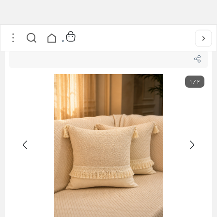
خانه
/
کالکشن ها
/
کالکشن حصیری
/
کاور کوسن حصیری شاین
0
1
/
2