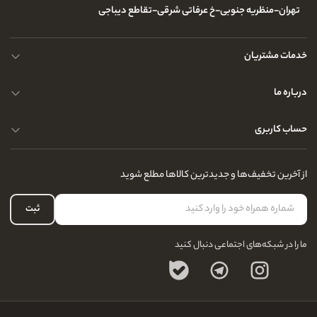
تهران-منظریه جنوبی-خ عرفاتی شرقی-تقاطع دیباجی
خدمات مشتریان
محصولات چرم
درباره ما
نحوه ارسال کالا
پرسش و پاسخ های متداول
حساب کاربری
حریم خصوصی کاربران
مجله و بلاگ
راهنمای قوانین و مقررات
سفارشات شما
از آخرین تخفیف‌ها و جدیدترین کالاها مطلع شوید
درباره ما
لیست علاقه‌مندی
تماس با ما
حساب کاربری
ثبت
سوالات متداول
ما را در شبکه‌های اجتماعی دنبال کنید