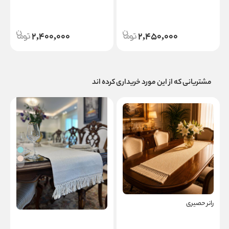
2,400,000
2,450,000
مشتریانی که از این مورد خریداری کرده اند
رانر حصیری
رانر گونی بافت
ک