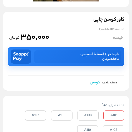
کاور کوسن چاپی
شناسه کالا:
Co-Ab
350,000
تومان
قیمت:
خرید در ۴ قسط با اسنپ‌پی
ماهانه
تومان
کوسن
دسته بندی:
کد محصول
:
A101
A107
A105
A103
A101
A110
A108