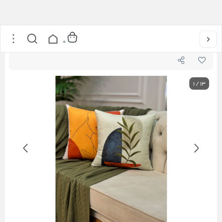
خانه
/
لوازم پذیرایی
/
کوسن
/
کاور کوسن چاپی
0
1
/
13