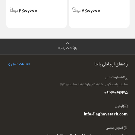
250,000
750,000
بازگشت به بالا
راه‌های ارتباطی با ما
اطلاعات کامل
شماره تماس
ساعات پاسخگویی شنبه تا چهارشنبه از ساعت ۸ تا ۱۹
09123069235
ایمیل
info@aghayetarh.com
آدرس پستی